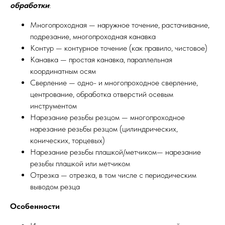
обработки
:
Многопроходная — наружное точение, растачивание,
подрезание, многопроходная канавка
Контур — контурное точение (как правило, чистовое)
Канавка — простая канавка, параллельная
координатным осям
Сверление — одно- и многопроходное сверление,
центрование, обработка отверстий осевым
инструментом
Нарезание резьбы резцом — многопроходное
нарезание резьбы резцом (цилиндрических,
конических, торцевых)
Нарезание резьбы плашкой/метчиком— нарезание
резьбы плашкой или метчиком
Отрезка — отрезка, в том числе с периодическим
выводом резца
Особенности