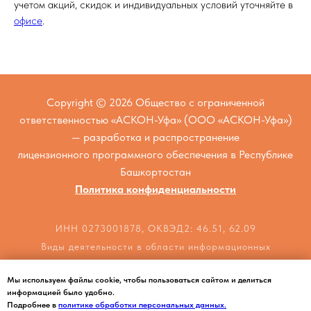
учетом акций, скидок и индивидуальных условий уточняйте в
офисе
.
Copyright © 2026 Общество с ограниченной
ответственностью «АСКОН-Уфа» (ООО «АСКОН-Уфа»)
— разработка и распространение
лицензионного программного обеспечения в Республике
Башкортостан
Политика конфиденциальности
ИНН 0273001878, ОКВЭД2: 46.51, 62.09
Виды деятельности в области информационных
технологий: 2.01, 1.01
Мы используем файлы cookie, чтобы пользоваться сайтом и делиться
г. Уфа, пр. Октября, д. 5/2, офис 312
информацией было удобно.
info@ascon-ufa.ru
Подробнее в
политике обработки персональных данных.