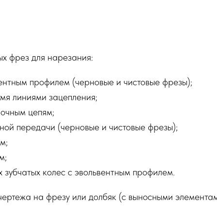
ых фрез для нарезания:
вентным профилем (черновые и чистовые фрезы);
умя линиями зацепления;
лочным цепям;
ной передачи (черновые и чистовые фрезы);
м;
м;
х зубчатых колес с эвольвентным профилем.
ертежа на фрезу или долбяк (с выносными элементам