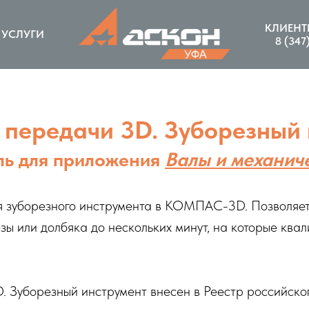
КЛИЕНТ
УСЛУГИ
8 (347
 передачи 3D. Зуборезный
ль для приложения
Валы и механич
 зуборезного инструмента в КОМПАС-3D. Позволяет 
зы или долбяка до нескольких минут, на которые кв
. Зуборезный инструмент внесен в Реестр российск