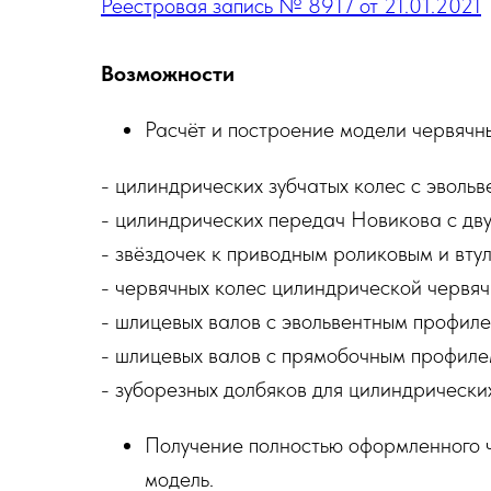
Реестровая запись № 8917 от 21.01.2021
Возможности
Расчёт и построение модели червячн
- цилиндрических зубчатых колес с эволь
- цилиндрических передач Новикова с дв
- звёздочек к приводным роликовым и вту
- червячных колес цилиндрической червяч
- шлицевых валов с эвольвентным профиле
- шлицевых валов с прямобочным профиле
- зуборезных долбяков для цилиндрически
Получение полностью оформленного ч
модель.