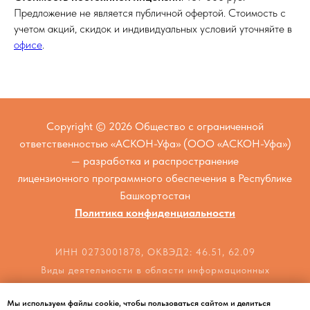
Предложение не является публичной офертой. Стоимость с
учетом акций, скидок и индивидуальных условий уточняйте в
офисе
.
Copyright © 2026 Общество с ограниченной
ответственностью «АСКОН-Уфа» (ООО «АСКОН-Уфа»)
— разработка и распространение
лицензионного программного обеспечения в Республике
Башкортостан
Политика конфиденциальности
ИНН 0273001878, ОКВЭД2: 46.51, 62.09
Виды деятельности в области информационных
технологий: 2.01, 1.01
Мы используем файлы cookie, чтобы пользоваться сайтом и делиться
г. Уфа, пр. Октября, д. 5/2, офис 312